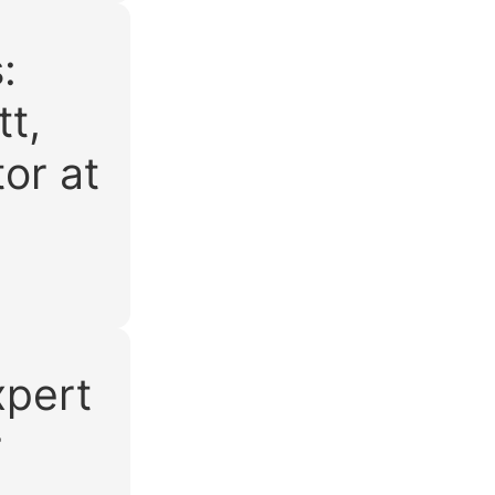
:
tt,
or at
xpert
r