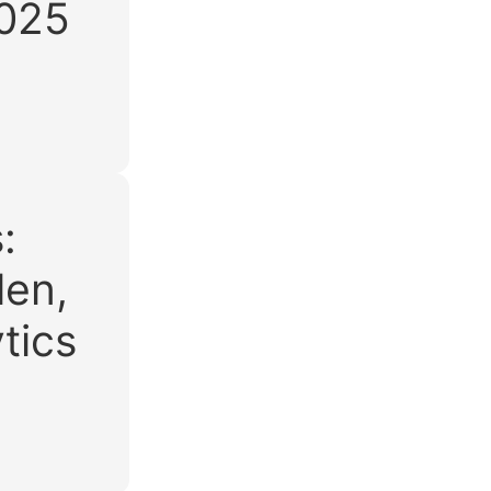
2025
:
len,
tics