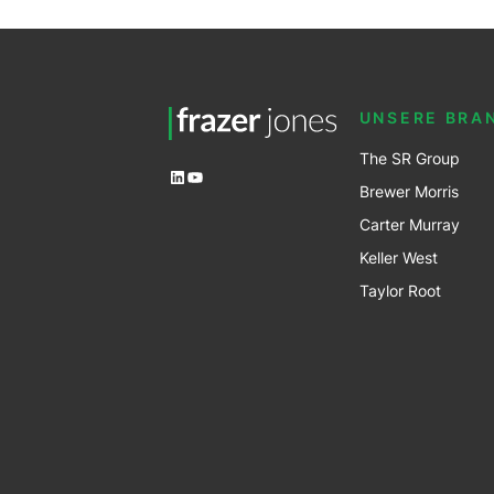
UNSERE BRA
The SR Group
LinkedIn
YouTube
Brewer Mo
r
ris
Carter Murray
Keller West
Taylor Root