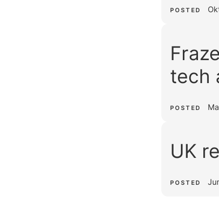
Ok
POSTED
Fraze
tech 
Ma
POSTED
UK r
Ju
POSTED