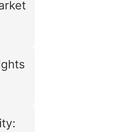
arket
ights
ty: