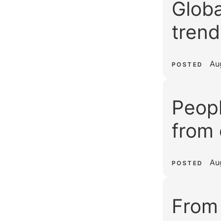
Globa
trend
Au
POSTED
Peopl
from 
Au
POSTED
From 