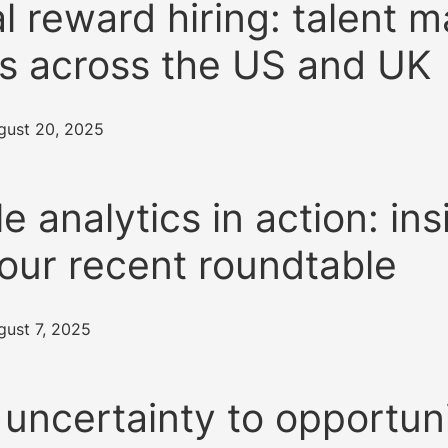
l reward hiring: talent m
s across the US and UK
gust 20, 2025
e analytics in action: ins
our recent roundtable
gust 7, 2025
uncertainty to opportuni