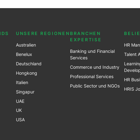
NDS
UNSERE REGIONEN
BRANCHEN
BELI
EXPERTISE
Australien
HR Man
Banking und Financial
Benel
ux
Talent 
Services
Deutschland
Learnin
Commerce und Industry
Develo
Hongkong
Professional Services
HR Busi
Italien
Public Sector und NGOs
HRIS J
Singapur
UAE
UK
USA