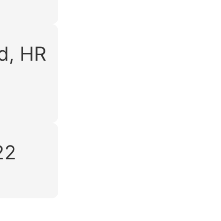
d, HR
22