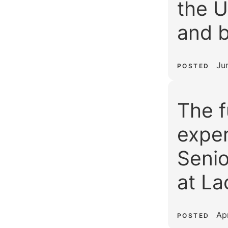
the U
and 
Ju
POSTED
The f
exper
Senio
at La
Apr
POSTED