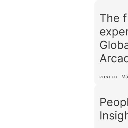
The f
exper
Globa
Arca
Mä
POSTED
Peopl
Insig