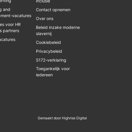
erving
inclusie
g and
Contact opnemen
pment-vacatures
Over ons
es voor HR
Beleid inzake moderne
s partners
slavernij
acatures
Cookiebeleid
Privacybeleid
S172-verklaring
Toegankelijk voor
iedereen
Gemaakt door Highrise Digital