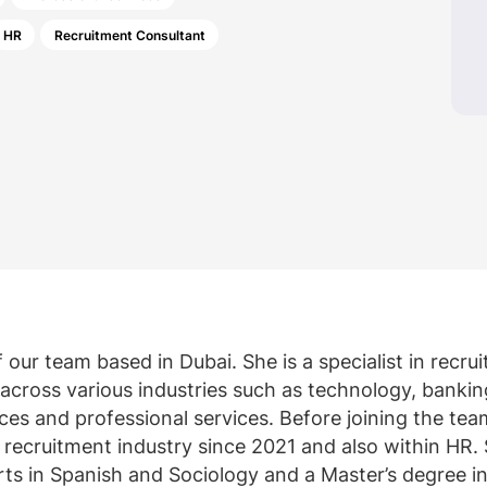
ten weergeven
geven
View all resources
Meer weergeven
Bekijk alle
Bekijk all
HR
Recruitment Consultant
of our team based in Dubai. She is a specialist in recru
 across various industries such as technology, banki
ices and professional services. Before joining the team
 recruitment industry since 2021 and also within HR.
rts in Spanish and Sociology and a Master’s degree i