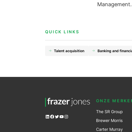
Management.
QUICK LINKS
Talent acquisition
Banking and financi
ONZE MERKE
The SR Group
LinkedIn
Facebook
Twitter
YouTube
Instagram
Brewer Mo
r
ris
Carter Murray