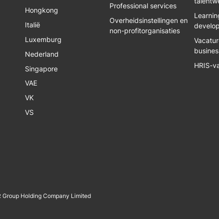
talentw
Professional services
Hongkong
Learnin
Overheidsinstellingen en
Italië
develo
non-profitorganisaties
Luxemburg
Vacatur
busines
Nederland
HRIS-v
Singapore
VAE
VK
VS
R Group Holding Company Limited