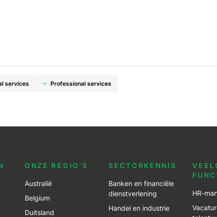
al services
Professional services
N
ONZE REGIO’S
SECTORKENNIS
VEEL
FUNC
Australië
Banken en financiële
HR-man
dienstverlening
Belgium
Vacatur
Handel en industrie
Duitsland