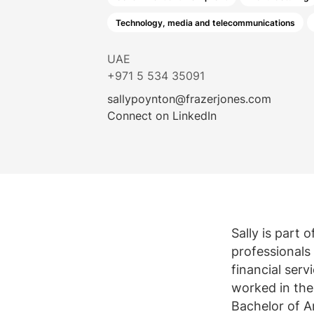
Alle diens
Meer weer
Bekijk alle vacatures
Technology, media and telecommunications
UAE
+971 5 534 35091
sallypoynton@frazerjones.com
Connect on LinkedIn
Sally is part 
professionals
financial serv
worked in the
Bachelor of A