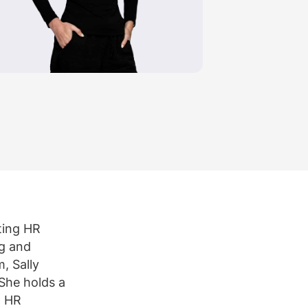
Bekijk alle vacatures
Meer weergeven
e
iting HR
ng and
, Sally
 She holds a
n HR