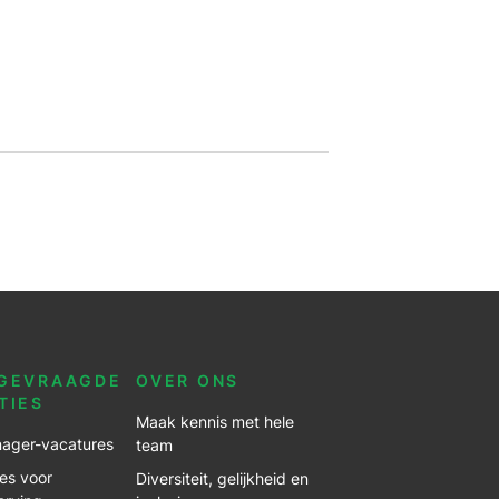
GEVRAAGDE
OVER ONS
TIES
Maak kennis met hele
ager-vacatures
team
es voor
Diversiteit, gelijkheid en