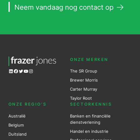
Neem vandaag nog contact op
ONZE MERKEN
LinkedIn
Facebook
Twitter
YouTube
Instagram
The SR Group
Brewer Mo
r
ris
Carter Murray
Taylor Root
ONZE REGIO’S
SECTORKENNIS
Australië
Banken en financiële
dienstverlening
Belgium
Handel en industrie
Duitsland