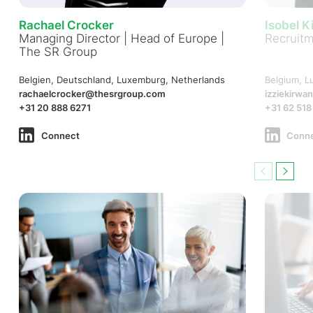
Rachael Crocker
Isobel K
Managing Director | Head of Europe |
Recruitm
The SR Group
Belgien, Deutschland, Luxemburg, Netherlands
Belgium, L
rachaelcrocker@thesrgroup.com
izziekirwa
+31 20 888 6271
+31 62 518
Connect
Conn
Previous
Next