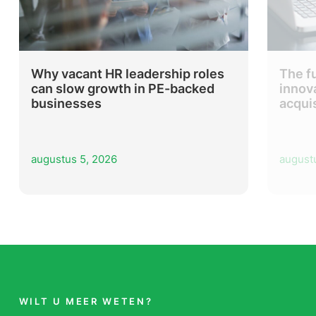
Why vacant HR leadership roles
The f
can slow growth in PE-backed
innov
businesses
acqui
augustus 5, 2026
august
WILT U MEER WETEN?