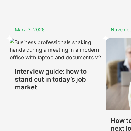
März 3, 2026
Novembe
n
Interview guide: how to
stand out in today’s job
market
How to
next j