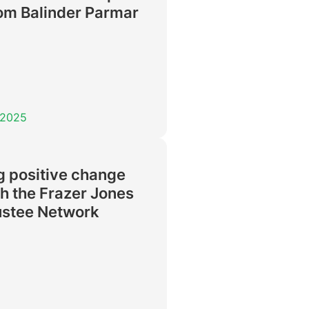
rom Balinder Parmar
, 2025
g positive change
h the Frazer Jones
ustee Network