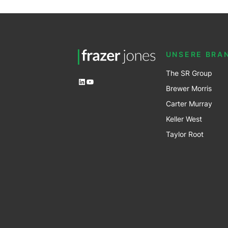
pagination
UNSERE BRA
The SR Group
LinkedIn
YouTube
Brewer Mo
r
ris
Carter Murray
Keller West
Taylor Root