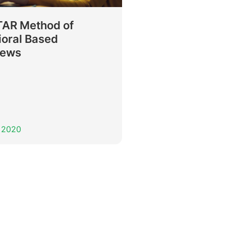
TAR Method of
ioral Based
iews
 2020