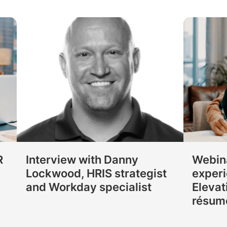
R
Interview with Danny
Webin
Lockwood, HRIS strategist
experi
and Workday specialist
Elevat
résum