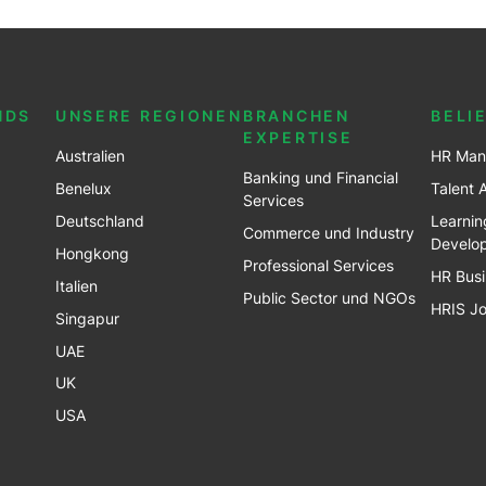
NDS
UNSERE REGIONEN
BRANCHEN
BELI
EXPERTISE
Australien
HR Man
Banking und Financial
Benel
ux
Talent 
Services
Deutschland
Learnin
Commerce und Industry
Develo
Hongkong
Professional Services
HR Busi
Italien
Public Sector und NGOs
HRIS J
Singapur
UAE
UK
USA