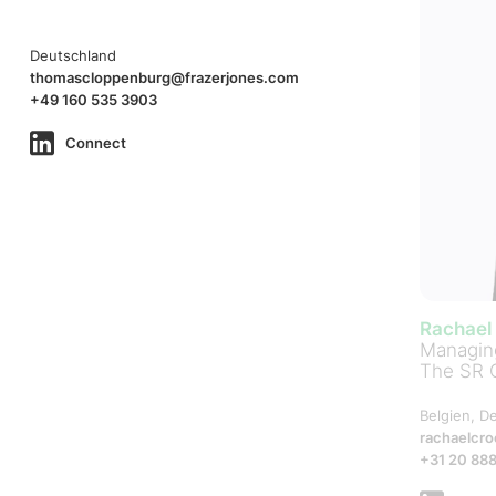
Deutschland
thomascloppenburg@frazerjones.com
+49 160 535 3903
Connect
Rachael
Managing
The SR 
Belgien, D
rachaelcr
+31 20 888