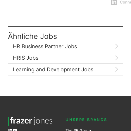
Conn
Ähnliche Jobs
HR Business Partner Jobs
HRIS Jobs
Learning and Development Jobs
UNSERE BRANDS
LinkedIn
YouTube
The SR Group