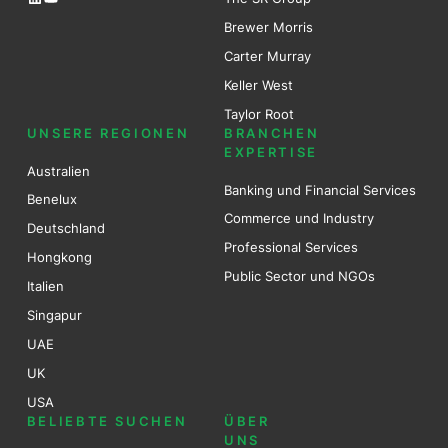
Brewer Mo
r
ris
Carter Murray
Keller West
Taylor Root
UNSERE REGIONEN
BRANCHEN
EXPERTISE
Australien
Banking und Financial Services
Benel
ux
Commerce und Industry
Deutschland
Professional Services
Hongkong
Public Sector und NGOs
Italien
Singapur
UAE
UK
USA
BELIEBTE SUCHEN
ÜBER
UNS