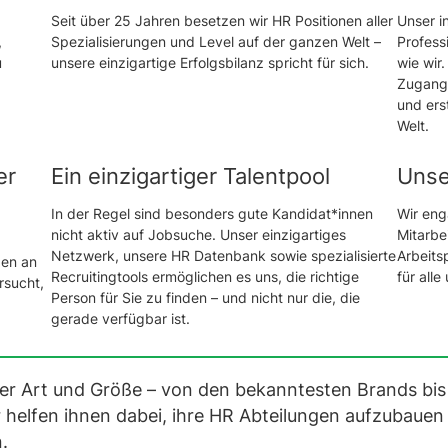
Seit über 25 Jahren besetzen wir HR Positionen aller
Unser i
,
Spezialisierungen und Level auf der ganzen Welt –
Profess
u
unsere einzigartige Erfolgsbilanz spricht für sich.
wie wir
Zugang 
und ers
Welt.
er
Ein einzigartiger Talentpool
Unse
In der Regel sind besonders gute Kandidat*innen
Wir eng
nicht aktiv auf Jobsuche. Unser einzigartiges
Mitarbe
Netzwerk, unsere HR Datenbank sowie spezialisierte
Arbeits
gen an
Recruitingtools ermöglichen es uns, die richtige
für alle
rsucht,
Person für Sie zu finden – und nicht nur die, die
gerade verfügbar ist.
er Art und Größe – von den bekanntesten Brands bis 
helfen ihnen dabei, ihre HR Abteilungen aufzubauen 
n.