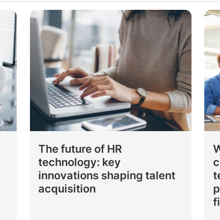
p
The future of HR
W
technology: key
c
innovations shaping talent
t
acquisition
p
f