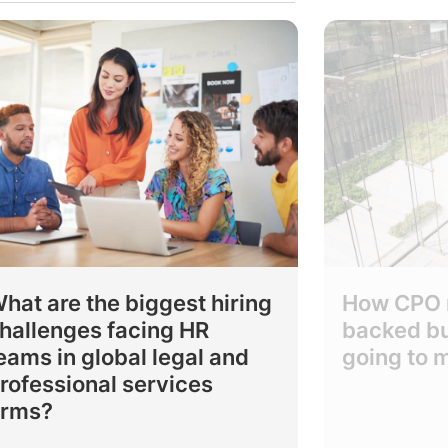
hat are the biggest hiring
How CPO r
hallenges facing HR
backed bu
eams in global legal and
going to 
rofessional services
irms?