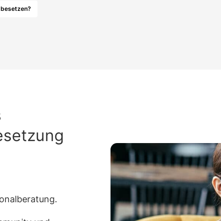
n besetzen?
s
esetzung
sonalberatung.