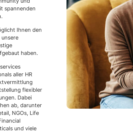
ommunity und
mit spannenden
.
glicht Ihnen den
 unsere
stige
fgebaut haben.
services
nals aller HR
ktvermittlung
stellung flexibler
sungen. Dabei
chen ab, darunter
ail, NGOs, Life
inancial
icals und viele