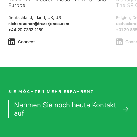
Europe
The SR 
Deutschland, Irland, UK, US
Belgien, D
nickcroucher@frazerjones.com
rachaelcr
+44 20 7332 2169
+31 20 888
Connect
Conn
SIE MÖCHTEN MEHR ERFAHREN?
Nehmen Sie noch heute Kontakt
auf