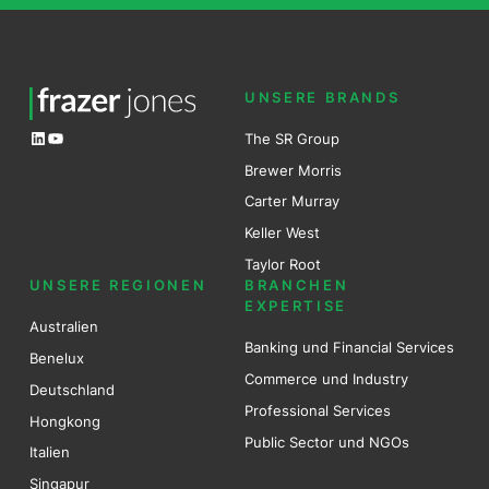
UNSERE BRANDS
LinkedIn
YouTube
The SR Group
Brewer Mo
r
ris
Carter Murray
Keller West
Taylor Root
UNSERE REGIONEN
BRANCHEN
EXPERTISE
Australien
Banking und Financial Services
Benel
ux
Commerce und Industry
Deutschland
Professional Services
Hongkong
Public Sector und NGOs
Italien
Singapur