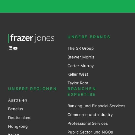
UNSERE BRANDS
LinkedIn
YouTube
The SR Group
Brewer Mo
r
ris
Carter Murray
Keller West
Taylor Root
UNSERE REGIONEN
BRANCHEN
EXPERTISE
Australien
Banking und Financial Services
Benel
ux
Commerce und Industry
Deutschland
Professional Services
Hongkong
Public Sector und NGOs
Italien