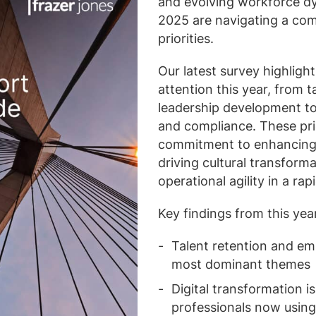
and evolving workforce dy
2025 are navigating a com
priorities.
Our latest survey highlig
attention this year, from t
leadership development to 
and compliance. These prio
commitment to enhancing
driving cultural transform
operational agility in a ra
Key findings from this year
Talent retention and e
most dominant themes
Digital transformation i
professionals now using 