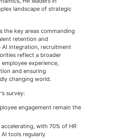
namics, HR leaders in
plex landscape of strategic
hts the key areas commanding
alent retention and
AI integration, recruitment
rities reflect a broader
 employee experience,
ation and ensuring
pidly changing world.
’s survey:
mployee engagement remain the
s accelerating, with 70% of HR
AI tools regularly