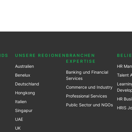
NDS
UNSERE REGIONEN
BRANCHEN
BELI
EXPERTISE
Australien
HR Man
Banking und Financial
Benel
ux
Talent 
Services
Deutschland
Learnin
Commerce und Industry
Develo
Hongkong
Professional Services
HR Busi
Italien
Public Sector und NGOs
HRIS J
Singapur
UAE
UK