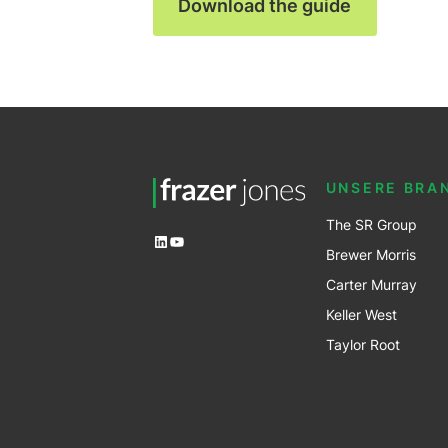
Download the guide
UNSERE BRA
The SR Group
LinkedIn
YouTube
Brewer Mo
r
ris
Carter Murray
Keller West
Taylor Root