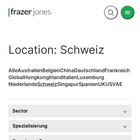
Men
Open
search
Location:
Schweiz
Alle
Australien
Belgien
China
Deutschland
Frankreich
Global
Hongkong
Irland
Italien
Luxemburg
Niederlande
Schweiz
Singapur
Spanien
UK
US
VAE
Sector
Spezialisierung