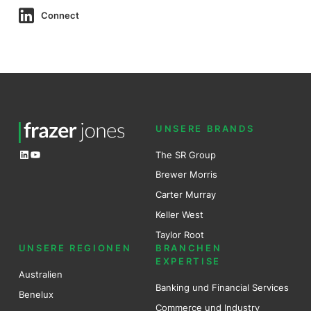
Connect
UNSERE BRANDS
LinkedIn
YouTube
The SR Group
Brewer Mo
r
ris
Carter Murray
Keller West
Taylor Root
UNSERE REGIONEN
BRANCHEN
EXPERTISE
Australien
Banking und Financial Services
Benel
ux
Commerce und Industry