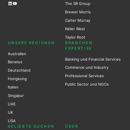
LinkedIn
YouTube
The SR Group
Brewer Mo
r
ris
Carter Murray
Keller West
Taylor Root
UNSERE REGIONEN
BRANCHEN
EXPERTISE
Australien
Banking und Financial Services
Benel
ux
Commerce und Industry
Deutschland
Professional Services
Hongkong
Public Sector und NGOs
Italien
Singapur
UAE
UK
USA
BELIEBTE SUCHEN
ÜBER