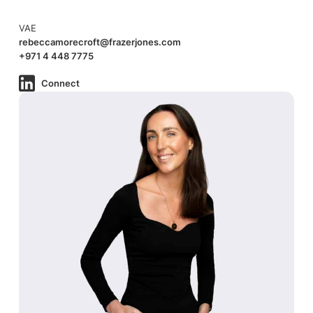
VAE
rebeccamorecroft@frazerjones.com
+971 4 448 7775
Connect