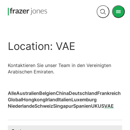
Men
Open
search
Location:
VAE
Kontaktieren Sie unser Team in den Vereinigten
Arabischen Emiraten.
Alle
Australien
Belgien
China
Deutschland
Frankreich
Global
Hongkong
Irland
Italien
Luxemburg
Niederlande
Schweiz
Singapur
Spanien
UK
US
VAE