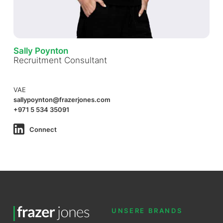
Sally Poynton
Recruitment Consultant
VAE
sallypoynton@frazerjones.com
+971 5 534 35091
Connect
UNSERE BRANDS