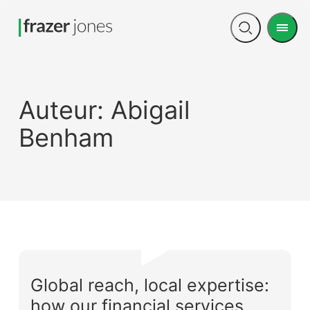
Men
Open
search
Auteur:
Abigail
Benham
Global reach, local expertise:
how our financial services