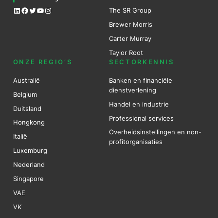
LinkedIn
Facebook
Twitter
YouTube
Instagram
The SR Group
Brewer Mo
r
ris
Carter Murray
Taylor Root
ONZE REGIO’S
SECTORKENNIS
Australië
Banken en financiële
dienstverlening
Belgium
Handel en industrie
Duitsland
Professional services
Hongkong
Overheidsinstellingen en non-
Italië
profitorganisaties
Luxemburg
Nederland
Singapore
VAE
VK