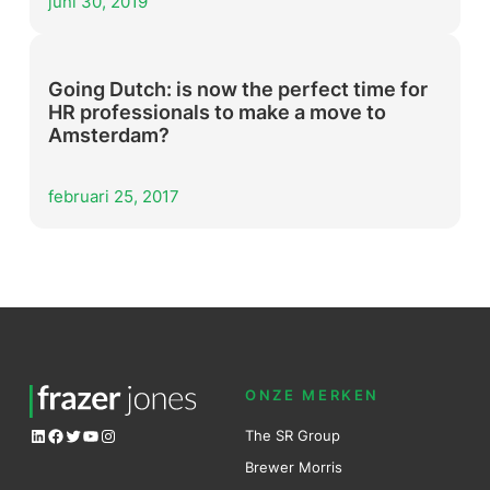
juni 30, 2019
Going Dutch: is now the perfect time for
HR professionals to make a move to
Amsterdam?
februari 25, 2017
ONZE MERKEN
LinkedIn
Facebook
Twitter
YouTube
Instagram
The SR Group
Brewer Mo
r
ris