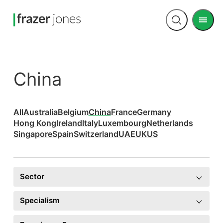
Men
Open
search
China
All
Australia
Belgium
China
France
Germany
Hong Kong
Ireland
Italy
Luxembourg
Netherlands
Singapore
Spain
Switzerland
UAE
UK
US
Sector
Specialism