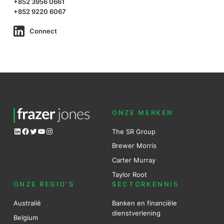
+852 3956 0661
+852 9220 6067
Connect
ONZE MERKEN
LinkedIn
Facebook
Twitter
YouTube
Instagram
The SR Group
Brewer Mo
r
ris
Carter Murray
Taylor Root
ONZE REGIO’S
SECTORKENNIS
Australië
Banken en financiële
dienstverlening
Belgium