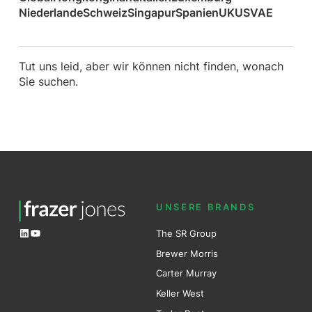
Niederlande
Schweiz
Singapur
Spanien
UK
US
VAE
Tut uns leid, aber wir können nicht finden, wonach
Sie suchen.
UNSERE BRANDS
LinkedIn
YouTube
The SR Group
Brewer Mo
r
ris
Carter Murray
Keller West