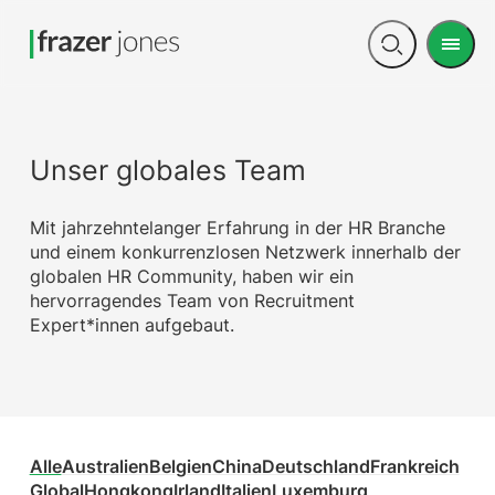
Men
Open
search
Unser globales Team
Mit jahrzehntelanger Erfahrung in der HR Branche
und einem konkurrenzlosen Netzwerk innerhalb der
globalen HR Community, haben wir ein
hervorragendes Team von Recruitment
Expert*innen aufgebaut.
Alle
Australien
Belgien
China
Deutschland
Frankreich
Global
Hongkong
Irland
Italien
Luxemburg